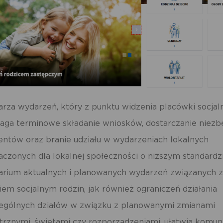
rza wydarzeń, który z punktu widzenia placówki socjal
ga terminowe składanie wniosków, dostarczanie niez
ntów oraz branie udziału w wydarzeniach lokalnych
czonych dla lokalnej społeczności o niższym standardzi
arium aktualnych i planowanych wydarzeń związanych 
em socjalnym rodzin, jak również ograniczeń działania
ególnych działów w związku z planowanymi zmianami
rznymi, świętami czy rozporządzeniami, ułatwia komun