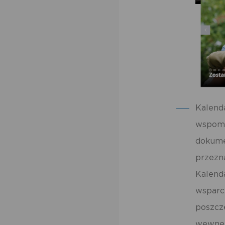
Kalenda
wspoma
dokume
przezna
Kalend
wsparci
poszcz
wewnęt