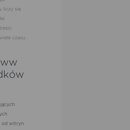
liczy się
lei
treści
wiele czasu.
 www
odków
jących
nych
 od witryn