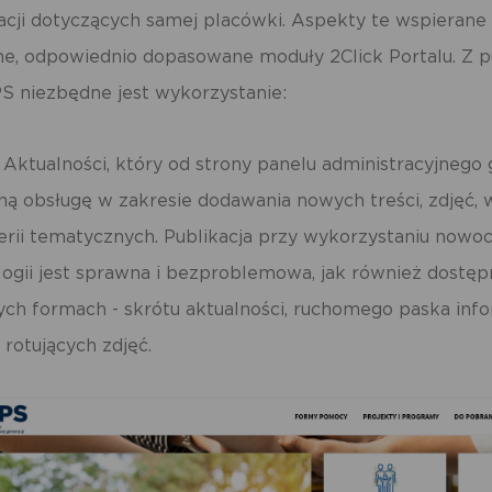
dmiotów trzecich lub firm będących naszymi partnerami oraz innych dostawc
acji dotyczących samej placówki. Aspekty te wspierane
ług. Firmy te działają w charakterze pośredników prezentujących nasze treści w
staci wiadomości, ofert, komunikatów mediów społecznościowych.
e, odpowiednio dopasowane moduły 2Click Portalu. Z 
S niezbędne jest wykorzystanie:
Aktualności, który od strony panelu administracyjnego
jną obsługę w zakresie dodawania nowych treści, zdjęć, 
erii tematycznych. Publikacja przy wykorzystaniu nowo
logii jest sprawna i bezproblemowa, jak również dostęp
ych formach - skrótu aktualności, ruchomego paska inf
 rotujących zdjęć.