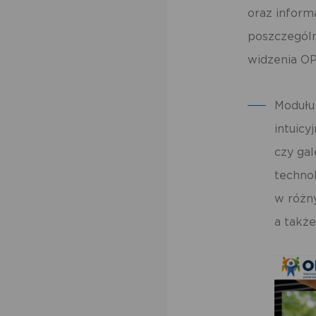
po
oraz inform
us
po
poszczególn
widzenia OP
Modułu 
intuicy
czy gal
techno
w różn
a także