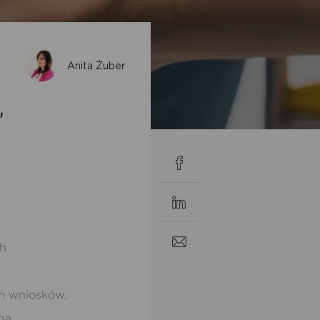
Anita Żuber
,
ch
em wniosków,
ga