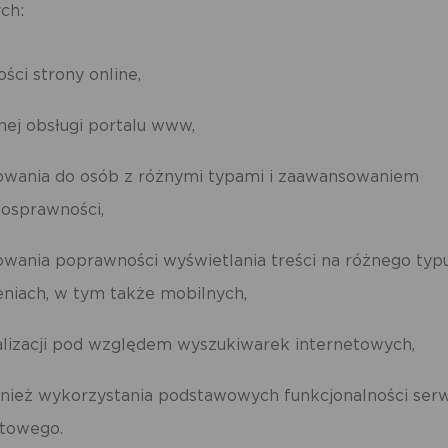
ch:
ści strony online,
jnej obsługi portalu www,
owania do osób z różnymi typami i zaawansowaniem
nosprawności,
owania poprawności wyświetlania treści na różnego typ
eniach, w tym także mobilnych,
lizacji pod względem wyszukiwarek internetowych,
wnież wykorzystania podstawowych funkcjonalności serw
etowego.