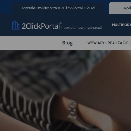
Portale i multiportale
2ClickPortal Cloud
Apli
MULTIPOR
WYWIADY I REALIZACJE