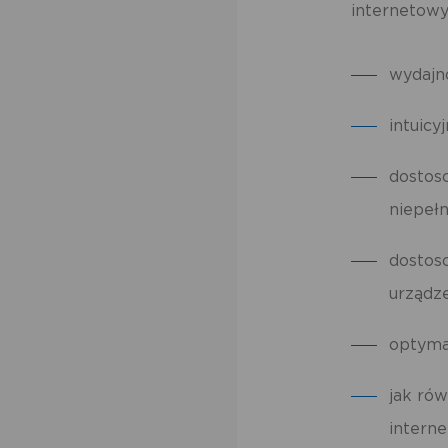
internetowy
wydajno
intuicy
dostos
niepeł
dostos
urządz
optyma
jak ró
intern