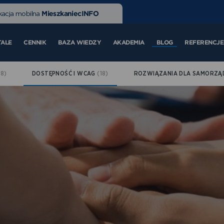
MieszkaniecINFO
kacja mobilna
TALE
CENNIK
BAZA WIEDZY
AKADEMIA
BLOG
REFERENCJE
(8)
DOSTĘPNOŚĆ I WCAG
(18)
ROZWIĄZANIA DLA SAMORZ