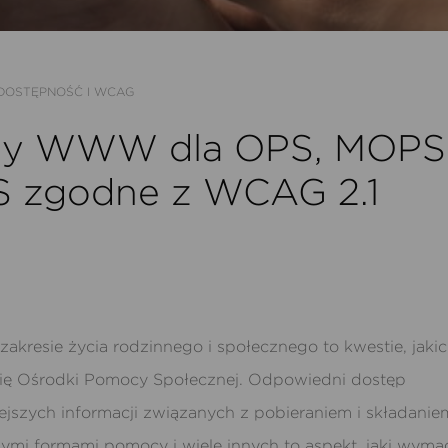
DOSTĘPNOŚĆ I WCAG
ny WWW dla OPS, MOPS
 zgodne z WCAG 2.1
akresie życia rodzinnego i społecznego to kwestie, jaki
ię Ośrodki Pomocy Społecznej. Odpowiedni dostęp
ejszych informacji związanych z pobieraniem i składani
ymi formami pomocy i wiele innych to aspekt, jaki wyma