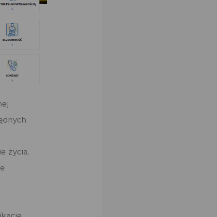
nej
będnych
e życia.
ze
ikację