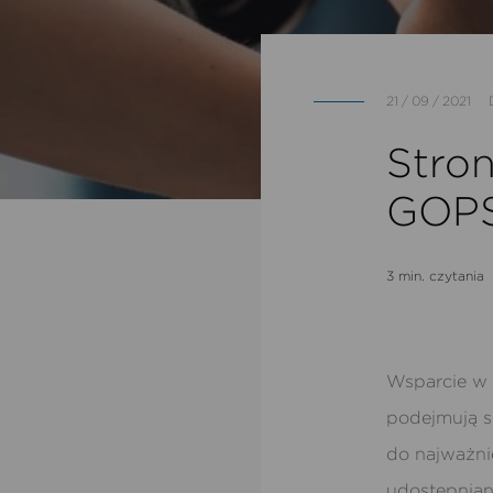
21 / 09 / 2021
Stro
GOPS
3 min. czytania
Wsparcie w z
podejmują s
do najważni
udostępnian