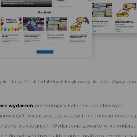
dmiotów trzecich lub firm będących naszymi partnerami oraz innych dostawc
ług. Firmy te działają w charakterze pośredników prezentujących nasze treści w
staci wiadomości, ofert, komunikatów mediów społecznościowych.
jekt strony 2ClickPortal Cloud dedykowany dla:
https://spryczywo
arz wydarzeń
prezentujący kalendarium obecnych
planowanych wydarzeń, czy ważnych dla funkcjonowania 
i przerw wakacyjnych. Wydarzenia zawarte w kalendarz
ić do pełnych treści aktualności, grafików imprez czy