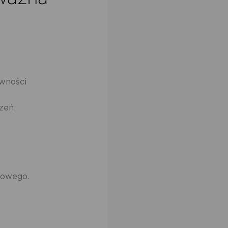
awności
dzeń
towego.