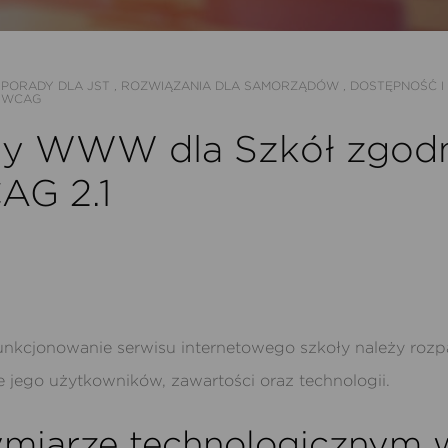
PORADY DLA JST
,
ROZWIĄZANIA DLA SAMORZĄDÓW
,
DOSTĘPNOŚĆ I
WCAG
ny WWW dla Szkół zgod
AG 2.1
nkcjonowanie serwisu internetowego szkoły należy roz
e jego użytkowników, zawartości oraz technologii.
miarze technologicznym 