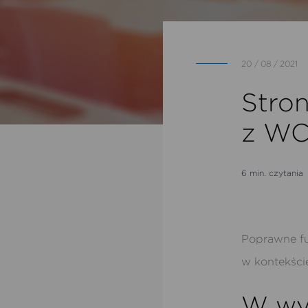
20 / 08 / 2021
Stro
z WC
6 min. czytania
Poprawne fu
w kontekści
W wy