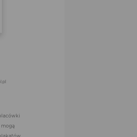
ów
l.pl
placówki
u mogą
 plakatów