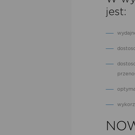
jest:
wydajn
dostos
dostos
przen
optyma
wykorz
NOW