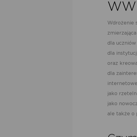
WWW
Wdrożenie s
zmierzająca
dla uczniów
dla instytu
oraz kreowa
dla zainter
internetowe
jako rzeteln
jako nowocz
ale także o