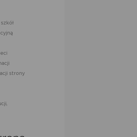
 szkół
acyjną
eci
acji
cji strony
ji,