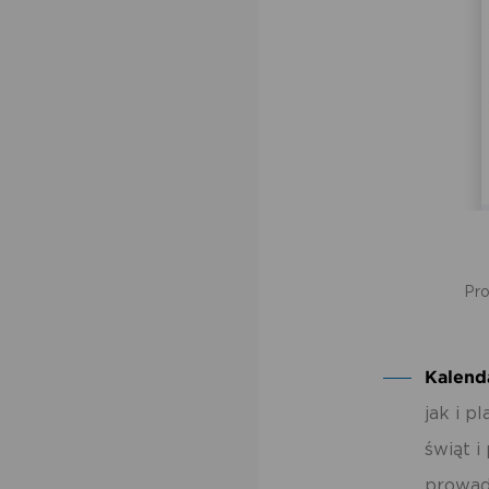
po
us
po
Pro
Kalend
jak i 
świąt 
prowadz