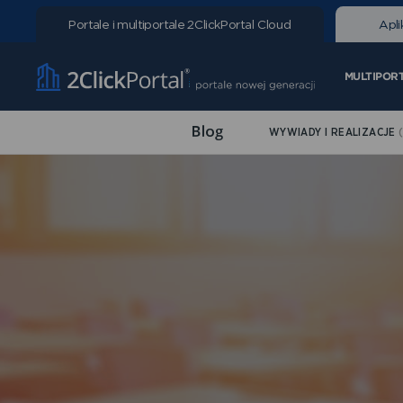
Portale i multiportale
2ClickPortal Cloud
Apli
MULTIPOR
WYWIADY I REALIZACJE