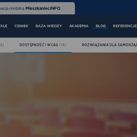
MieszkaniecINFO
kacja mobilna
TALE
CENNIK
BAZA WIEDZY
AKADEMIA
BLOG
REFERENCJE
(8)
DOSTĘPNOŚĆ I WCAG
(18)
ROZWIĄZANIA DLA SAMORZ