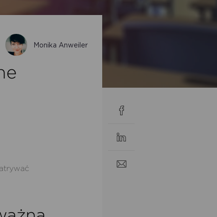
Monika Anweiler
ne
patrywać
ważna