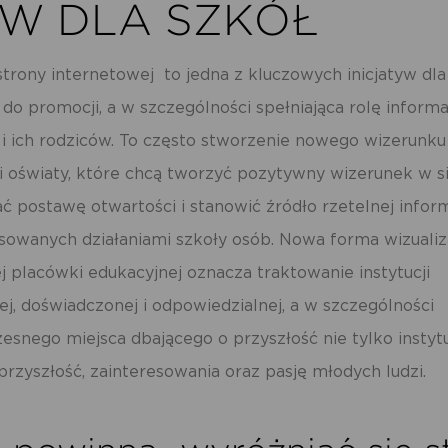
 DLA SZKÓŁ
trony internetowej to jedna z kluczowych inicjatyw dla
 do promocji, a w szczególności spełniająca rolę inform
 i ich rodziców. To często stworzenie nowego wizerunku
cji oświaty, które chcą tworzyć pozytywny wizerunek w si
ć postawę otwartości i stanowić źródło rzetelnej inform
esowanych działaniami szkoły osób. Nowa forma wizualiza
j placówki edukacyjnej oznacza traktowanie instytucji
ej, doświadczonej i odpowiedzialnej, a w szczególności
esnego miejsca dbającego o przyszłość nie tylko instytuc
 przyszłość, zainteresowania oraz pasję młodych ludzi.