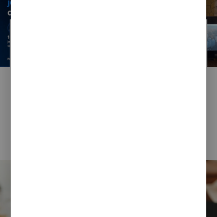
Anita Żuber
22 / 05 / 2026
Od portalu do aplikacji i AI. Relacja
z Konwentu Informatyków JST
CZYTAJ CAŁOŚĆ