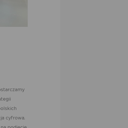
dostarczamy
tegii
olskich
ja cyfrowa.
 na podjęcie