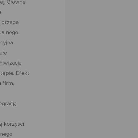
ej. Główne
e
o przede
dualnego
acyjna
ałe
hiwizacja
stępie.
Efekt
 firm,
gracją,
ą korzyści
anego