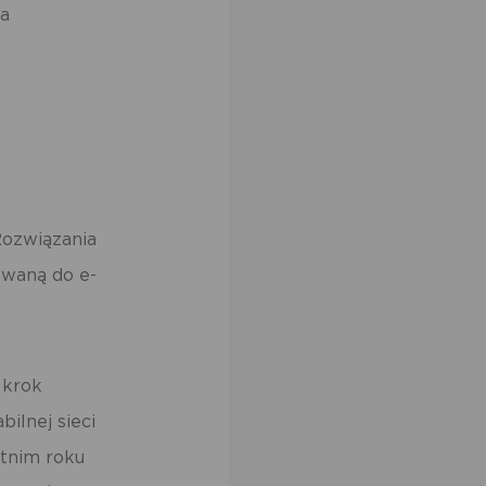
ów
ia
 Rozwiązania
owaną do e-
 krok
bilnej sieci
atnim roku