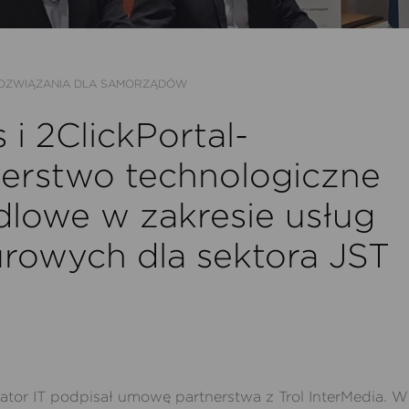
OZWIĄZANIA DLA SAMORZĄDÓW
 i 2ClickPortal-
nerstwo technologiczne
dlowe w zakresie usług
rowych dla sektora JST
grator IT podpisał umowę partnerstwa z Trol InterMedia. 