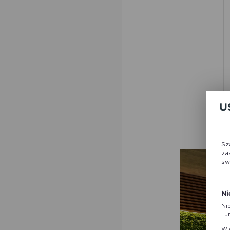
U
Sz
za
sw
Ni
Ni
i 
Pl
Wi