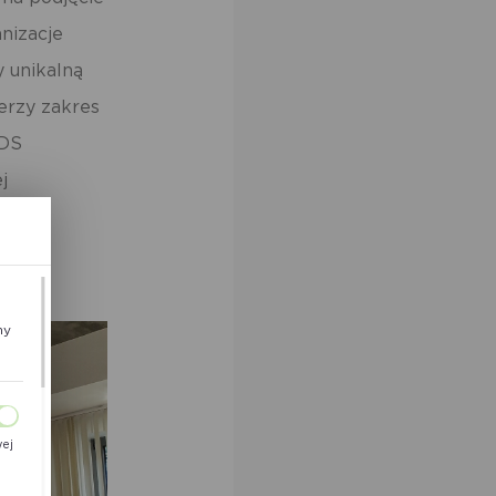
nizacje
 unikalną
erzy zakres
MDS
j
ny
wej