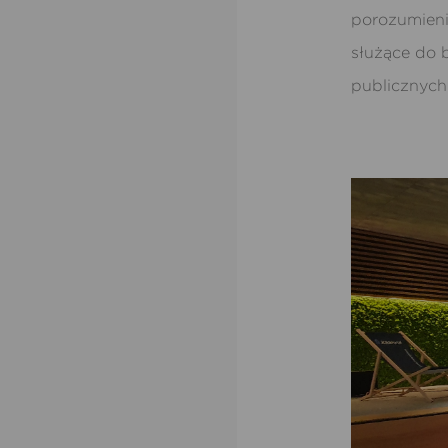
porozumienia
służące do 
publicznych