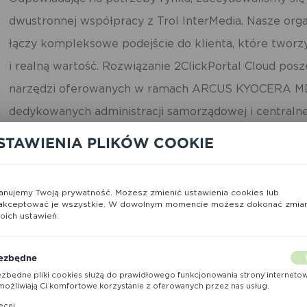
dwustronnej współpracy z Trol InterMedia. Nasze orga
łączy kompleksowe podejście do klienta, które tworzy
i realną wartość. Rozwiązanie 2ClickPortal Cloud posz
narzędzi oferowanych w ramach ARCUS KYOCERA 
dedykowanych administracji samorządowej i centralne
MICHAŁ CZEREDYS, PREZES ZARZĄDU ARCUS S.A.
STAWIENIA PLIKÓW COOKIE
anujemy Twoją prywatność. Możesz zmienić ustawienia cookies lub
akceptować je wszystkie. W dowolnym momencie możesz dokonać zmia
oich ustawień.
ezbędne
ezbędne pliki cookies służą do prawidłowego funkcjonowania strony interneto
umożliwiają Ci komfortowe korzystanie z oferowanych przez nas usług.
iki cookies odpowiadają na podejmowane przez Ciebie działania w celu m.in.
ęcej