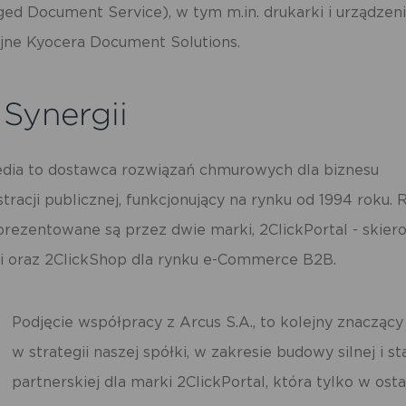
dmiotów trzecich lub firm będących naszymi partnerami oraz innych dostawc
d Document Service), w tym m.in. drukarki i urządzen
ług. Firmy te działają w charakterze pośredników prezentujących nasze treści w
staci wiadomości, ofert, komunikatów mediów społecznościowych.
jne Kyocera Document Solutions.
 Synergii
edia to dostawca rozwiązań chmurowych dla biznesu
tracji publicznej, funkcjonujący na rynku od 1994 roku.
eprezentowane są przez dwie marki, 2ClickPortal - skier
ji oraz 2ClickShop dla rynku
e-Commerce
B2B.
Podjęcie współpracy z Arcus S.A., to kolejny znaczący
w strategii naszej spółki, w zakresie budowy silnej i sta
partnerskiej dla marki 2ClickPortal, która tylko w ost