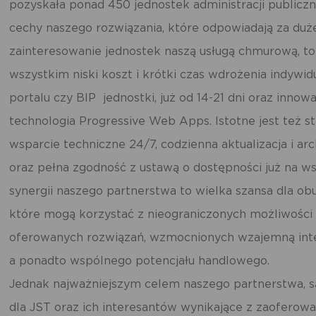
pozyskała ponad 450 jednostek administracji publiczn
cechy naszego rozwiązania, które odpowiadają za duż
zainteresowanie jednostek naszą usługą chmurową, t
wszystkim niski koszt i krótki czas wdrożenia indywi
portalu czy BIP jednostki, już od 14-21 dni oraz innow
technologia Progressive Web Apps. Istotne jest też st
wsparcie techniczne 24/7, codzienna aktualizacja i arc
oraz pełna zgodność z ustawą o dostępności już na w
synergii naszego partnerstwa to wielka szansa dla obu
które mogą korzystać z nieograniczonych możliwości
oferowanych rozwiązań, wzmocnionych wzajemną inte
a ponadto wspólnego potencjału handlowego.
Jednak najważniejszym celem naszego partnerstwa, s
dla JST oraz ich interesantów wynikające z zaoferow