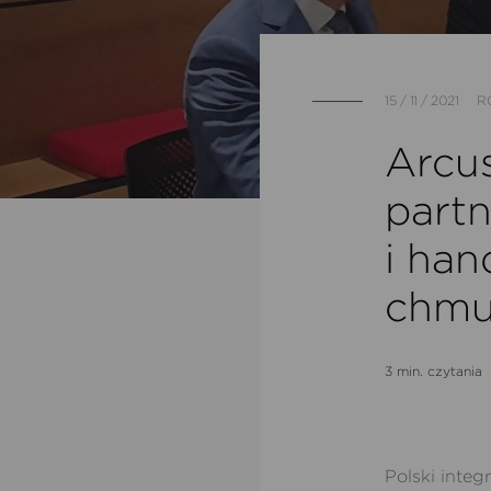
15 / 11 / 2021
R
Arcus
part
i han
chmu
3 min. czytania
Polski inte