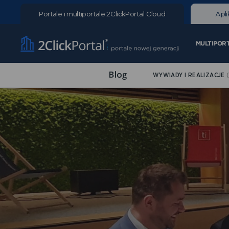
Portale i multiportale
2ClickPortal Cloud
Apli
MULTIPOR
WYWIADY I REALIZACJE