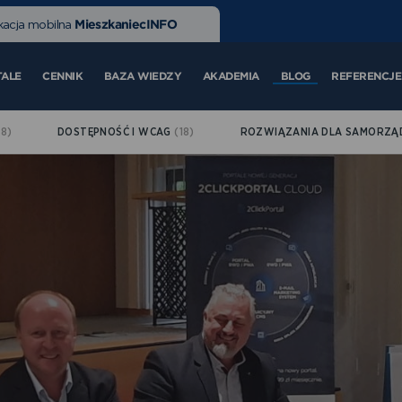
MieszkaniecINFO
kacja mobilna
TALE
CENNIK
BAZA WIEDZY
AKADEMIA
BLOG
REFERENCJE
(8)
DOSTĘPNOŚĆ I WCAG
(18)
ROZWIĄZANIA DLA SAMORZ