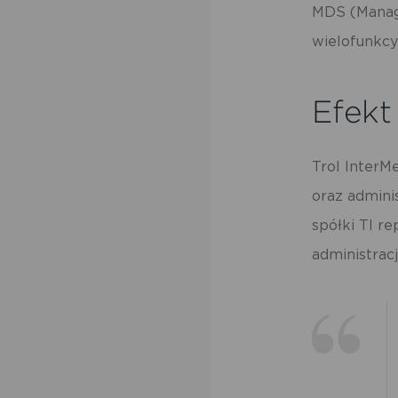
po
MDS (Manage
us
po
wielofunkcy
Efekt
Trol InterM
oraz adminis
spółki TI r
administrac