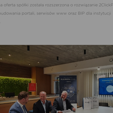
 oferta spółki została rozszerzona o rozwiązanie 2Click
budowania portali, serwisów www oraz BIP dla instytucji
.