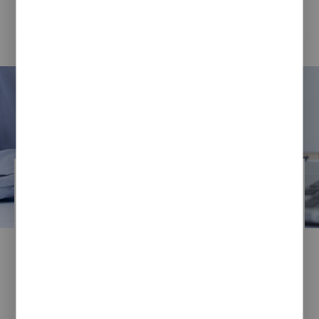
realizowany w ramach wsparcia...
Sebastian Sikora
13 / 06 / 2022
Jak przygotować się
do opracowania specyfikacji
technicznej dla rozwiązań IT
(Pobierz wzór SIWZ w doc )