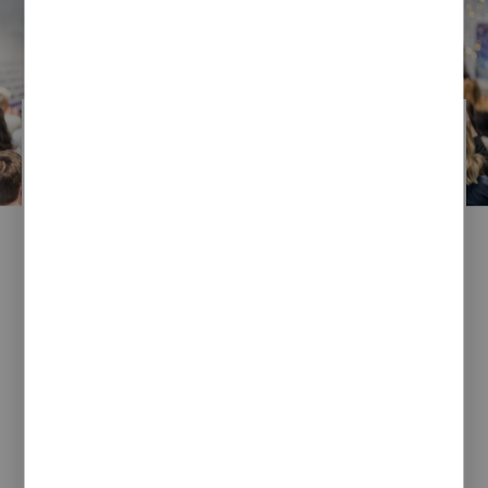
Monika Anweiler
07 / 10 / 2022
Promocja wydarzeń JST
w mediach
społecznościowych
Jednostki Samorządu Terytorialnego wykorzystują
różne środki komunikacji, aby docierać ze swoim
przekazem do jak największej liczby odbiorców.
Wybierają do tego tradycyjne kanały takie
jak telewizja lokalna, prasa, radio, ale także coraz
częściej stawiają na social media, szukając
CZYTAJ CAŁOŚĆ
kolejnego...