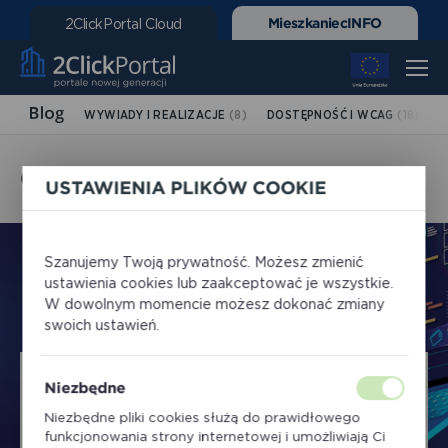
MieszkaniecINFO
2ClickPortal Cloud
WYWIADY I REALIZACJE
(8)
DOSTĘPNOŚĆ I WCAG
(18)
R
OSTATNIO NA BLOGU
USTAWIENIA PLIKÓW COOKIE
Szanujemy Twoją prywatność. Możesz zmienić
ustawienia cookies lub zaakceptować je wszystkie.
W dowolnym momencie możesz dokonać zmiany
swoich ustawień.
Niezbędne
Sebastian Sikora
Niezbędne pliki cookies służą do prawidłowego
funkcjonowania strony internetowej i umożliwiają Ci