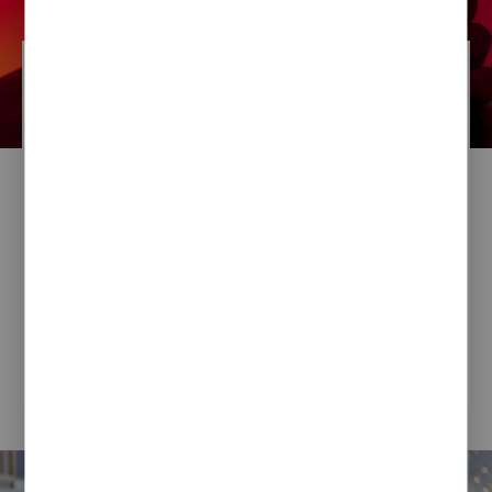
Karolina Starczewska-Wasik
16 / 06 / 2023
Twój Urząd na TikToku!
TikTok to aplikacja mobilna, która zyskała niezwykłą
popularność na całym świecie. Dla wielu
użytkowników jest to głównie źródło rozrywki,
jednak dla marketerów platforma ta staje się coraz
bardziej interesująca jako narzędzie do promocji
produktów i usług. Ponadto coraz więcej...
CZYTAJ CAŁOŚĆ