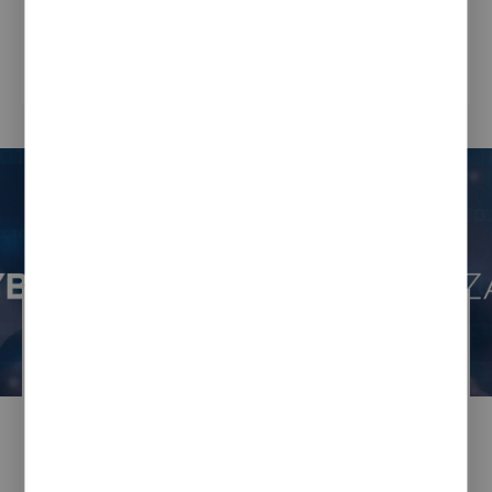
elementem budowania marki miejsca.
Jak wykorzystać potencjał Twojego portalu i social
CZYTAJ CAŁOŚĆ
mediów, aby skutecznie promować region?...
Bartosz Szwak
08 / 08 / 2023
Nabór wniosków
o przyznanie grantu
"Cyberbezpieczny Samorząd"