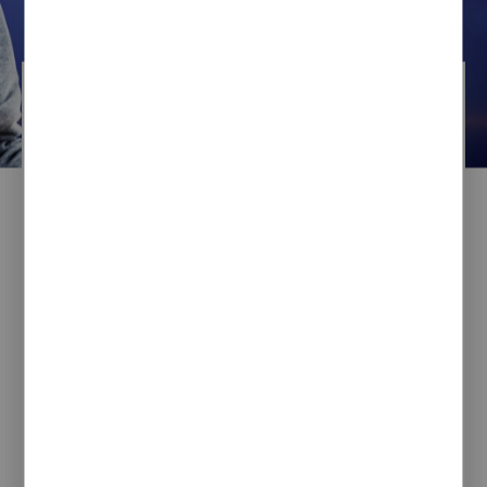
Sebastian Sikora
28 / 06 / 2022
“Cyfrowy Powiat”
- już niedługo kolejny grant
na cyfryzację, tym razem
skierowany do powiatów
ziemskich.
Główne założenia „Cyfrowego Powiatu”
są już prawdopodobnie po konsultacjach,
a przewidywany start grantu planowany
jest na przełom czerwca i lipca 2022 roku. Pierwsze
umowy mają zostać zawarte nawet już w sierpniu
tego roku. Program „Cyfrowy Powiat” będzie
CZYTAJ CAŁOŚĆ