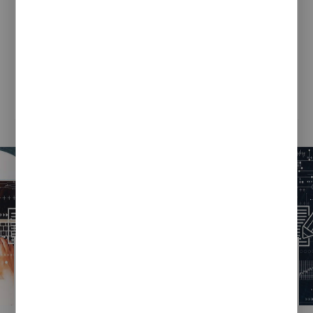
13 lipca 2022 r. został uruchomiony nabór wniosków
do programu „Cyfrowy Powiat” realizowanego
w ramach Programu Polska Cyfrowa 2014-2020.
Konkursy skierowane są do powiatów zgodnie
z Załącznikiem nr 2 do Regulaminu konkursu i mają
na celu wsparcie JST w zakresie realizacji usług
CZYTAJ CAŁOŚĆ
publicznych...
Sebastian Sikora
04 / 07 / 2022