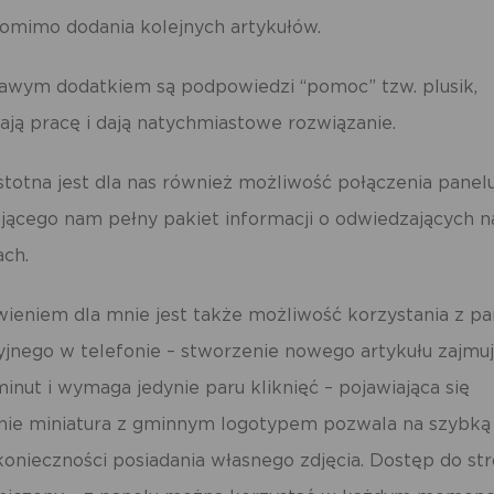
pomimo dodania kolejnych artykułów.
awym dodatkiem są podpowiedzi “pomoc” tzw. plusik,
iają pracę i dają natychmiastowe rozwiązanie.
stotna jest dla nas również możliwość połączenia panel
ającego nam pełny pakiet informacji o odwiedzających n
ach.
ieniem dla mnie jest także możliwość korzystania z pa
yjnego w telefonie – stworzenie nowego artykułu zajmu
minut i wymaga jedynie paru kliknięć – pojawiająca się
ie miniatura z gminnym logotypem pozwala na szybką 
onieczności posiadania własnego zdjęcia. Dostęp do st