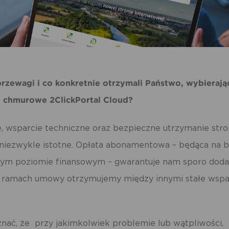
 przewagi i co konkretnie otrzymali Państwo, wybierają
e chmurowe 2ClickPortal Cloud?
e, wsparcie techniczne oraz bezpieczne utrzymanie str
s niezwykle istotne. Opłata abonamentowa – będąca na 
cym poziomie finansowym – gwarantuje nam sporo dod
W ramach umowy otrzymujemy między innymi stałe wspa
nać, że przy jakimkolwiek problemie lub wątpliwości,