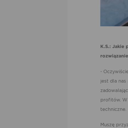
K.S.: Jakie
rozwiązani
- Oczywiści
jest dla na
zadowalają
profitów. 
techniczne.
Muszę przyz