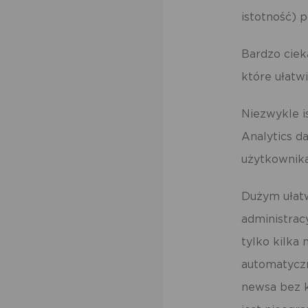
istotność) 
Bardzo ciek
które ułatw
Niezwykle i
Analytics d
użytkownik
Dużym ułatw
administrac
tylko kilka 
automatyczn
newsa bez k