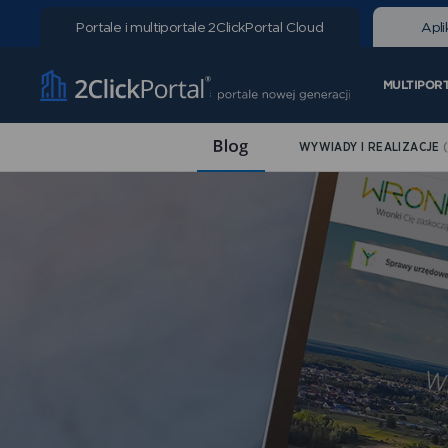
Portale i multiportale
2ClickPortal Cloud
Apli
MULTIPOR
WYWIADY I REALIZACJE