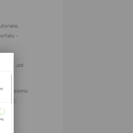
toriale,
ortalu –
isu –
stępna „od
ny
enie poziomu
ewność,
wej