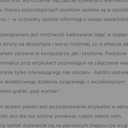
łów oraz wyróżnienie najczęściej używanych elementó
dmiotów trzecich lub firm będących naszymi partnerami oraz innych dostawc
ług. Firmy te działają w charakterze pośredników prezentujących nasze treści w
u. Nazwy poszczególnych punktów opisane są w sposób
staci wiadomości, ofert, komunikatów mediów społecznościowych.
zny – w oczywisty sposób informują o swojej zawartości
związaniem jest możliwość kadrowania zdjęć w slajder
a strony na deskompie i wersji mobilnej, co w efekcie da
efekt zarówno w komputerze, jak i telefonie. Podobnie 
miniatur przy artykułach pozwalające na załączenie wi
branie tylko interesującego nas obszaru - bardzo ułatwi
uje dodatkowego działania związanego z wcześniejszym
iem grafiki „pod wymiar”.
atutem panelu jest pozycjonowanie artykułów w aktua
ość jest dla nas istotna, ponieważ często zależy nam,
ny temat wyświetlał się na pierwszym miejscu (ze wzgl