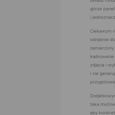
układu modu
po
us
górze panel
po
i jednoznac
Ciekawym ro
odrębnie dl
zamierzony 
kadrowanie 
zdjęcia i wy
i nie gener
przygotowan
Dodatkowym 
taka możliw
aby konkret