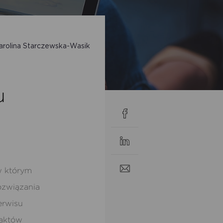
arolina Starczewska-Wasik
u
w którym
ozwiązania
erwisu
taktów