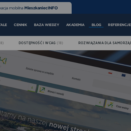
MieszkaniecINFO
kacja mobilna
TALE
CENNIK
BAZA WIEDZY
AKADEMIA
BLOG
REFERENCJE
(8)
DOSTĘPNOŚĆ I WCAG
(18)
ROZWIĄZANIA DLA SAMORZ