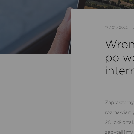
17 / 01 / 2022
Wron
po w
inte
Zapraszamy 
rozmawiamy 
2ClickPortal
zapytaliśm