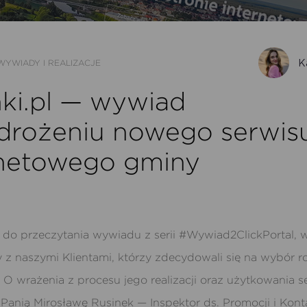
K
WYWIADY I REALIZACJE
ki.pl — wywiad
drożeniu nowego serwis
rnetowego gminy
do przeczytania wywiadu z serii #Wywiad2ClickPortal, 
z naszymi Klientami, którzy zdecydowali się na wybór r
. O wrażenia z procesu jego realizacji oraz użytkowania s
y
Panią Mirosławę Rusinek — Inspektor
ds. Promocji i Kon