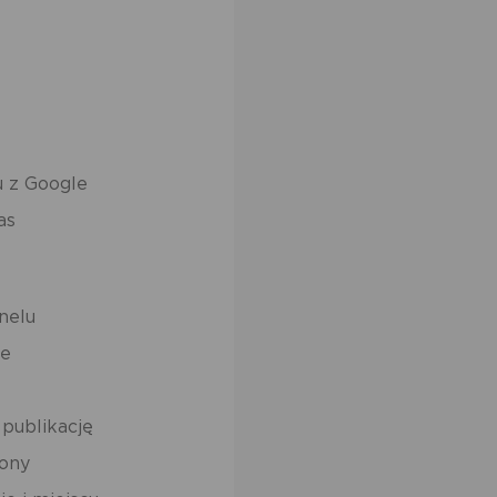
u z Google
as
nelu
je
publikację
rony