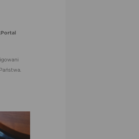
kPortal
igowani
 Państwa.