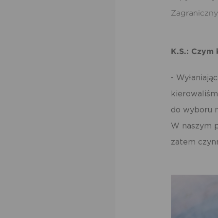
Zagraniczny
K.S.: Czym 
- Wyłaniają
kierowaliśm
do wyboru n
W naszym p
zatem czynn