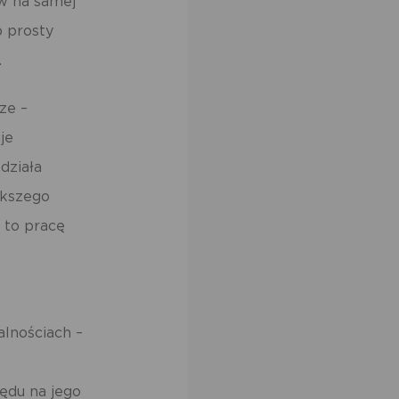
w na samej
ów
 prosty
.
ze –
je
działa
ększego
a to pracę
lnościach –
ędu na jego