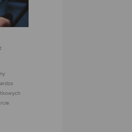
c
ony
bardzo
atkowych
rcie