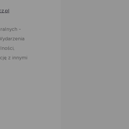
ów
cz.pl
ralnych –
Wydarzenia
ności,
cję z innymi