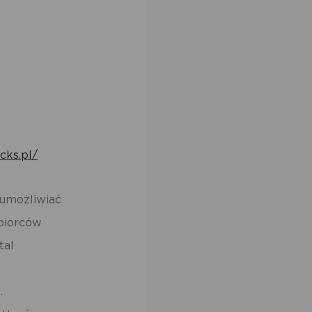
cks.pl/
umożliwiać
biorców
tal
.