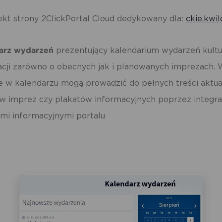
dmiotów trzecich lub firm będących naszymi partnerami oraz innych dostawc
ług. Firmy te działają w charakterze pośredników prezentujących nasze treści w
staci wiadomości, ofert, komunikatów mediów społecznościowych.
ekt strony 2ClickPortal Cloud dedykowany dla:
ckie.kwil
arz wydarzeń
prezentujący kalendarium wydarzeń kultu
acji zarówno o obecnych jak i planowanych imprezach. 
e w kalendarzu mogą prowadzić do pełnych treści aktual
ów imprez czy plakatów informacyjnych poprzez integra
mi informacyjnymi portalu