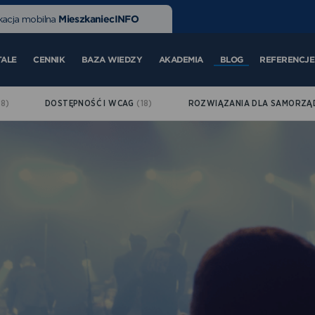
MieszkaniecINFO
kacja mobilna
TALE
CENNIK
BAZA WIEDZY
AKADEMIA
BLOG
REFERENCJE
(8)
DOSTĘPNOŚĆ I WCAG
(18)
ROZWIĄZANIA DLA SAMORZ