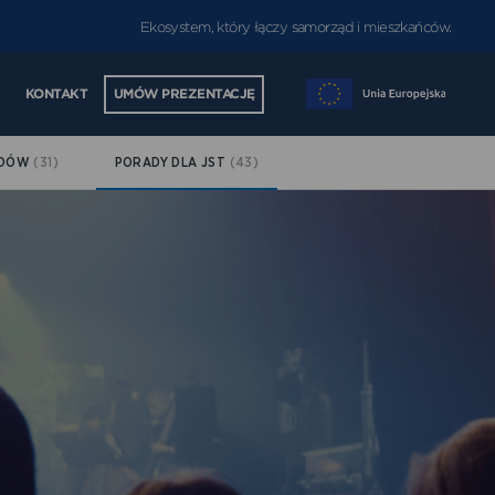
Ekosystem, który łączy samorząd i mieszkańców.
KONTAKT
UMÓW PREZENTACJĘ
ĄDÓW
(31)
PORADY DLA JST
(43)