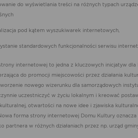
owanie do wyświetlania treści na różnych typach urząd
ośnych
lizacja pod kątem wyszukiwarek internetowych,
ystanie standardowych funkcjonalności serwisu interne
trony internetowej to jedna z kluczowych inicjatyw d
erzająca do promocji miejscowości przez działania kultur
tworzenie nowego wizerunku dla samorządowych instytuc
czynnie uczestniczyć w życiu lokalnym i kreować posta
ulturalnej, otwartości na nowe idee i zjawiska kulturaln
Nowa forma strony internetowej Domu Kultury oznacza
ako partnera w różnych działaniach przez np. urząd gminy