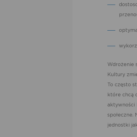
dostos
przen
optyma
wykorz
Wdrożenie s
Kultury zmi
To często s
które chcą 
aktywności k
społeczne.
jednostki j