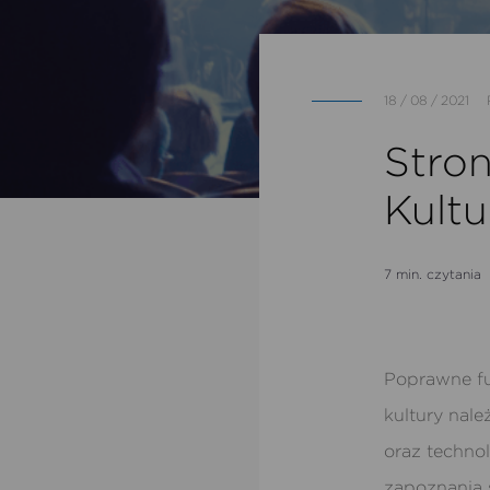
18 / 08 / 2021
Stro
Kult
7 min. czytania
Poprawne fu
kultury nal
oraz technol
zapoznania 