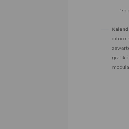
po
us
po
Proj
Kalend
inform
zawart
grafik
moduła