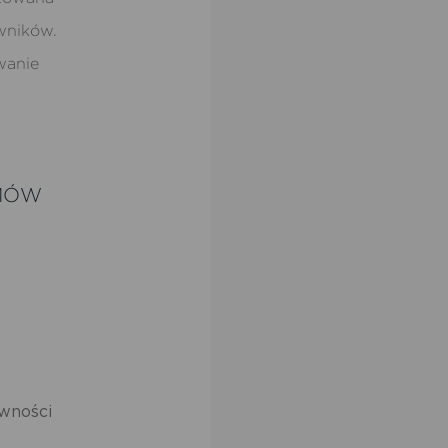
owników.
wanie
MÓW
wności