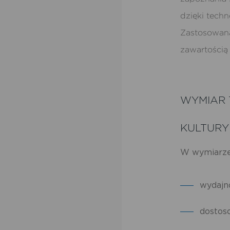
dzięki techn
Zastosowana
zawartością
WYMIAR
KULTURY
W wymiarze
wydajn
dostos