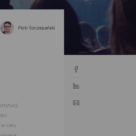
Piotr Szczepański
stytucji
ści
 w celu
izowana