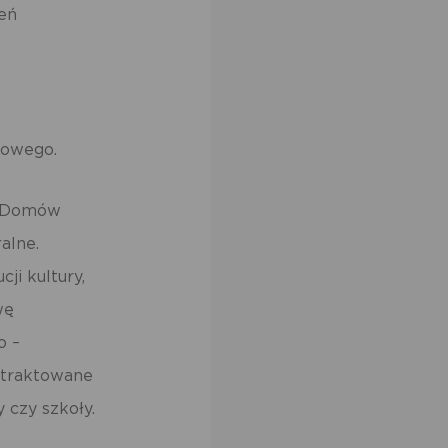
zeń
towego.
la Domów
alne.
ji kultury,
wę
o –
 traktowane
 czy szkoły.