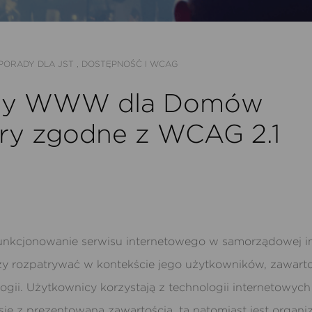
PORADY DLA JST
,
DOSTĘPNOŚĆ I WCAG
ny WWW dla Domów
ury zgodne z WCAG 2.1
nkcjonowanie serwisu internetowego w samorządowej in
eży rozpatrywać w kontekście jego użytkowników, zawarto
ogii.
Użytkownicy korzystają z technologii internetowych
się z prezentowaną zawartością, ta natomiast jest organ