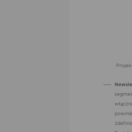
Projek
Newsle
segmen
włączn
powini
zdefini